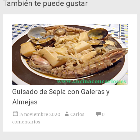
la
También te puede gustar
entrada
Guisado de Sepia con Galeras y
Almejas
14 noviembre 2020
Carlos
0
comentarios